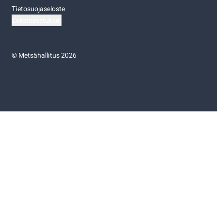
Tietosuojaseloste
Evästeasetukset
©
Metsähallitus 2026