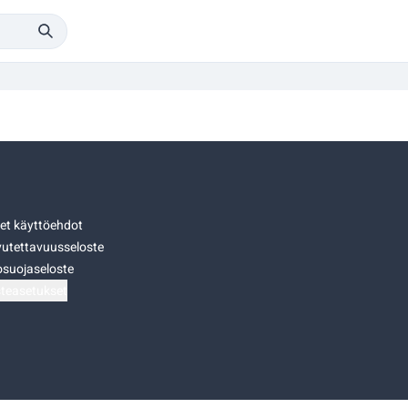
set käyttöehdot
utettavuusseloste
osuojaseloste
teasetukset