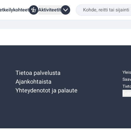
etkeilykohteet
Aktiviteetit
Tietoa palvelusta
Ylei
Saav
Ajankohtaista
Tiet
Yhteydenotot ja palaute
Eväs