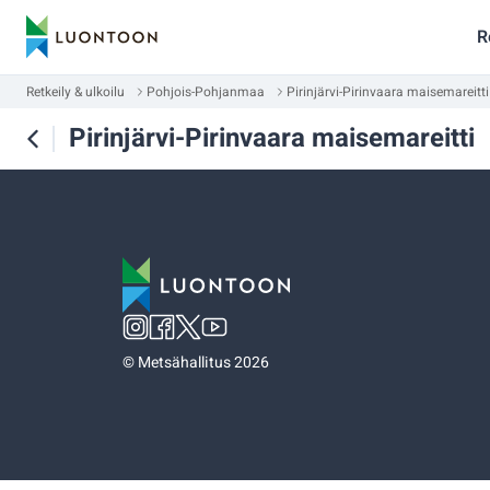
R
Retkeily & ulkoilu
Pohjois-Pohjanmaa
Pirinjärvi-Pirinvaara maisemareitti
Pirinjärvi-Pirinvaara maisemareitti
©
Metsähallitus 2026