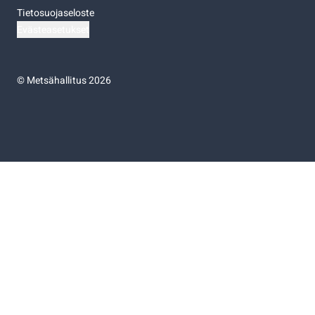
Tietosuojaseloste
Evästeasetukset
©
Metsähallitus 2026