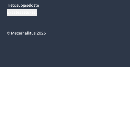
Tietosuojaseloste
Evästeasetukset
©
Metsähallitus 2026