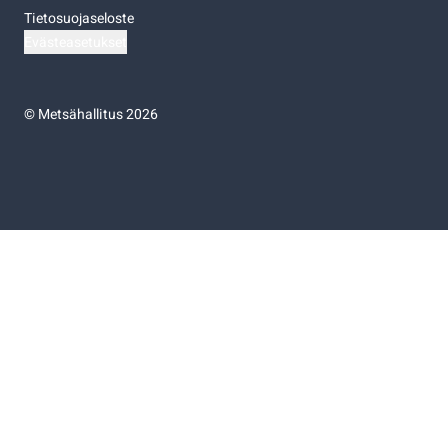
Tietosuojaseloste
Evästeasetukset
©
Metsähallitus 2026