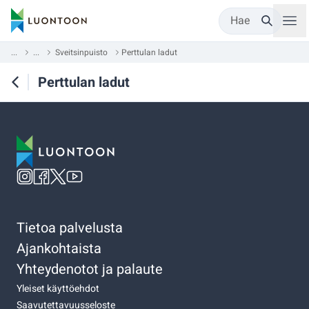
Hae
...
...
Sveitsinpuisto
Perttulan ladut
Perttulan ladut
Tietoa palvelusta
Ajankohtaista
Yhteydenotot ja palaute
Yleiset käyttöehdot
Saavutettavuusseloste