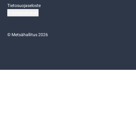
Tietosuojaseloste
Evästeasetukset
©
Metsähallitus 2026