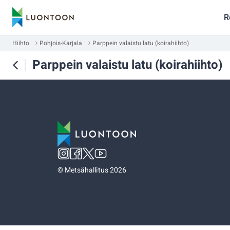
R
Hiihto
Pohjois-Karjala
Parppein valaistu latu (koirahiihto)
Parppein valaistu latu (koirahiihto)
©
Metsähallitus 2026