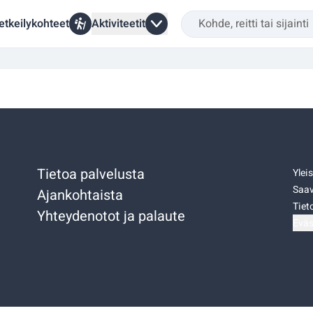
etkeilykohteet
Aktiviteetit
Tietoa palvelusta
Ylei
Saav
Ajankohtaista
Tiet
Yhteydenotot ja palaute
Eväs