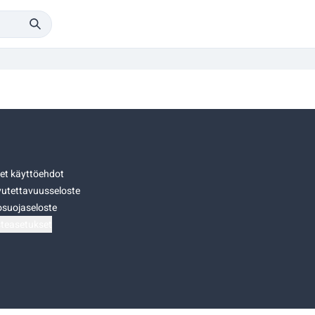
set käyttöehdot
utettavuusseloste
osuojaseloste
teasetukset