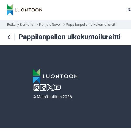
R
Retkeily & ulkoilu
Pohjois-Savo
Pappilanpellon ulkokuntoilureitti
Pappilanpellon ulkokuntoilureitti
©
Metsähallitus 2026