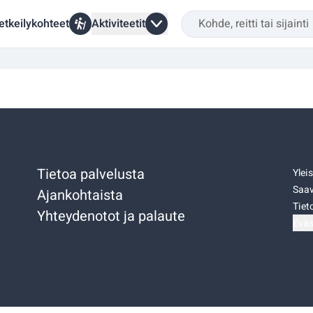
etkeilykohteet
Aktiviteetit
Tietoa palvelusta
Ylei
Saav
Ajankohtaista
Tiet
Yhteydenotot ja palaute
Eväs