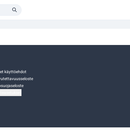
set käyttöehdot
utettavuusseloste
osuojaseloste
teasetukset