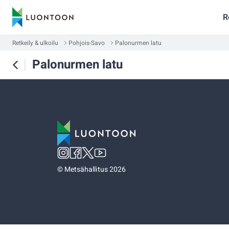
R
Retkeily & ulkoilu
Pohjois-Savo
Palonurmen latu
Palonurmen latu
©
Metsähallitus 2026