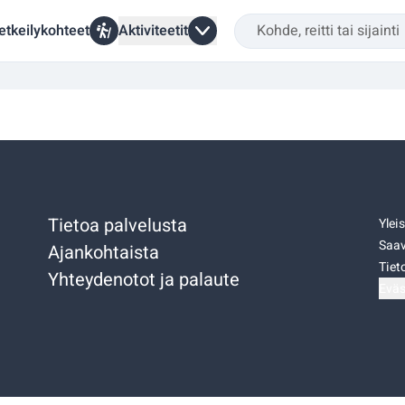
etkeilykohteet
Aktiviteetit
Tietoa palvelusta
Ylei
Saav
Ajankohtaista
Tiet
Yhteydenotot ja palaute
Eväs