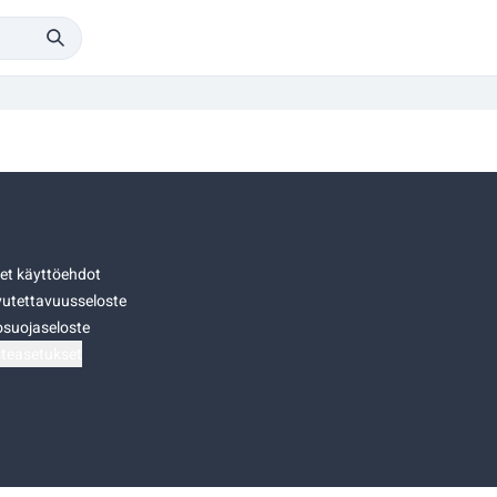
set käyttöehdot
utettavuusseloste
osuojaseloste
teasetukset