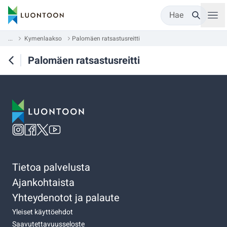
Hae
...
Kymenlaakso
Palomäen ratsastusreitti
Palomäen ratsastusreitti
Tietoa palvelusta
Ajankohtaista
Yhteydenotot ja palaute
Yleiset käyttöehdot
Saavutettavuusseloste