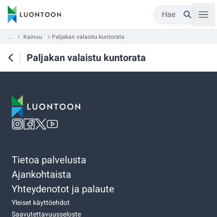
Hae
...
Kainuu
Paljakan valaistu kuntorata
Paljakan valaistu kuntorata
Tietoa palvelusta
Ajankohtaista
Yhteydenotot ja palaute
Yleiset käyttöehdot
Saavutettavuusseloste