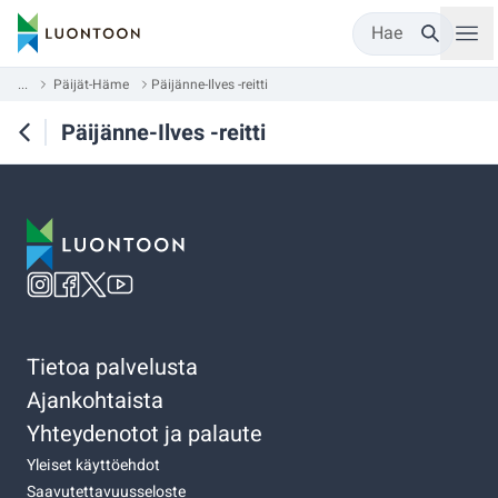
Hae
...
Päijät-Häme
Päijänne-Ilves -reitti
Päijänne-Ilves -reitti
Tietoa palvelusta
Ajankohtaista
Yhteydenotot ja palaute
Yleiset käyttöehdot
Saavutettavuusseloste