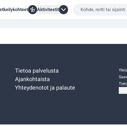
etkeilykohteet
Aktiviteetit
Tietoa palvelusta
Ylei
Saav
Ajankohtaista
Tiet
Yhteydenotot ja palaute
Eväs