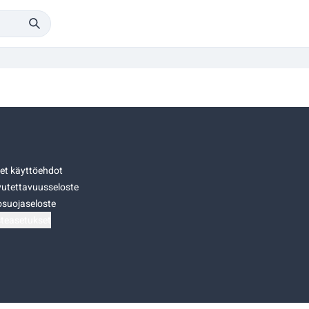
set käyttöehdot
utettavuusseloste
osuojaseloste
teasetukset