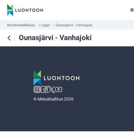
R
Moottorikelkkailu
Lappi
Ounasjärvi - Vanhajoki
Ounasjärvi - Vanhajoki
©
Metsähallitus 2026