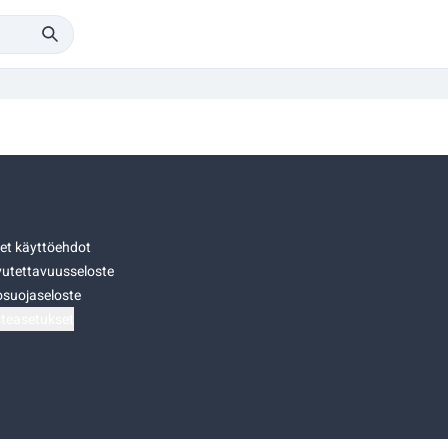
set käyttöehdot
utettavuusseloste
osuojaseloste
teasetukset