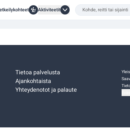
etkeilykohteet
Aktiviteetit
Tietoa palvelusta
Ylei
Saav
Ajankohtaista
Tiet
Yhteydenotot ja palaute
Eväs