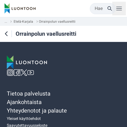
Hae
...
Etelä-Karjala
Orrainpolun vaellusreitti
Orrainpolun vaellusreitti
Tietoa palvelusta
Ajankohtaista
Yhteydenotot ja palaute
Yleiset käyttöehdot
Saavutettavuusseloste