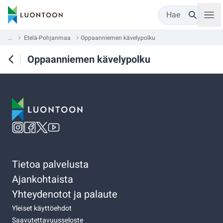
Hae
...
Etelä-Pohjanmaa
Oppaanniemen kävelypolku
Oppaanniemen kävelypolku
Tietoa palvelusta
Ajankohtaista
Yhteydenotot ja palaute
Yleiset käyttöehdot
Saavutettavuusseloste