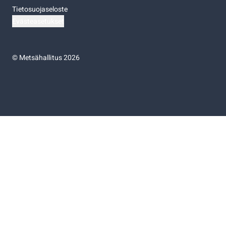
Tietosuojaseloste
Evästeasetukset
©
Metsähallitus 2026