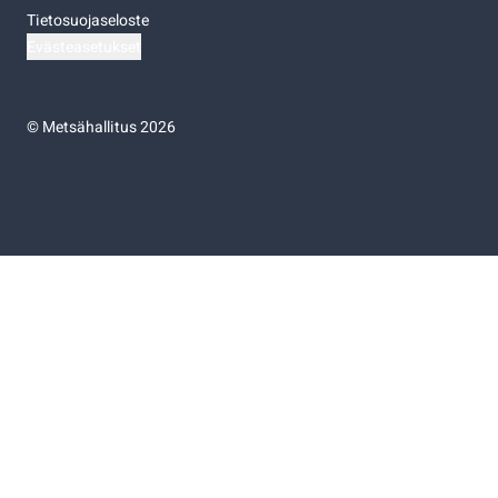
Tietosuojaseloste
Evästeasetukset
©
Metsähallitus 2026