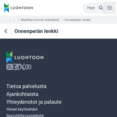
Hae
...
...
Marttilan Korven eräreitistö
Onnenperän lenkki
Onnenperän lenkki
Tietoa palvelusta
Ajankohtaista
Yhteydenotot ja palaute
Yleiset käyttöehdot
Saavutettavuusseloste