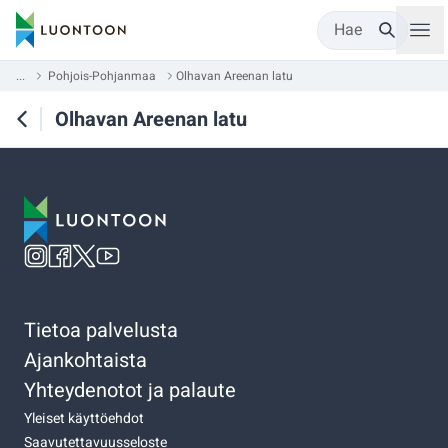
Hae
...
Pohjois-Pohjanmaa
Olhavan Areenan latu
Olhavan Areenan latu
Tietoa palvelusta
Ajankohtaista
Yhteydenotot ja palaute
Yleiset käyttöehdot
Saavutettavuusseloste