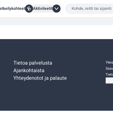
etkeilykohteet
Aktiviteetit
Tietoa palvelusta
Ylei
Saav
Ajankohtaista
Tiet
Yhteydenotot ja palaute
Eväs