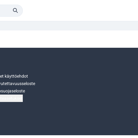
set käyttöehdot
utettavuusseloste
osuojaseloste
teasetukset