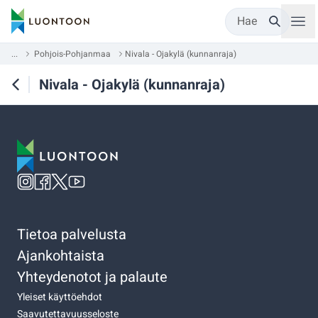
Hae
...
Pohjois-Pohjanmaa
Nivala - Ojakylä (kunnanraja)
Nivala - Ojakylä (kunnanraja)
Tietoa palvelusta
Ajankohtaista
Yhteydenotot ja palaute
Yleiset käyttöehdot
Saavutettavuusseloste