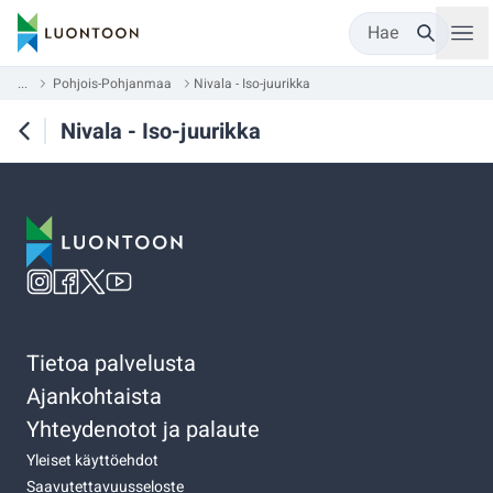
Hae
...
Pohjois-Pohjanmaa
Nivala - Iso-juurikka
Nivala - Iso-juurikka
Tietoa palvelusta
Ajankohtaista
Yhteydenotot ja palaute
Yleiset käyttöehdot
Saavutettavuusseloste