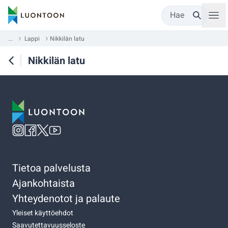
Hae
...
Lappi
Nikkilän latu
Nikkilän latu
Tietoa palvelusta
Ajankohtaista
Yhteydenotot ja palaute
Yleiset käyttöehdot
Saavutettavuusseloste