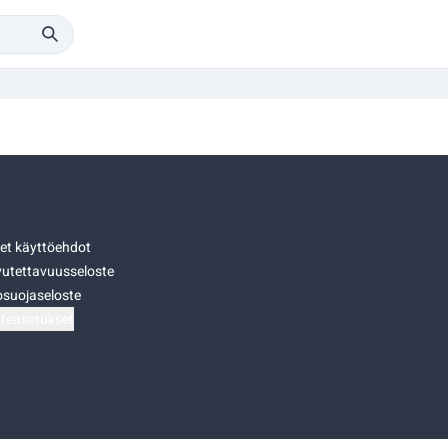
set käyttöehdot
utettavuusseloste
osuojaseloste
teasetukset