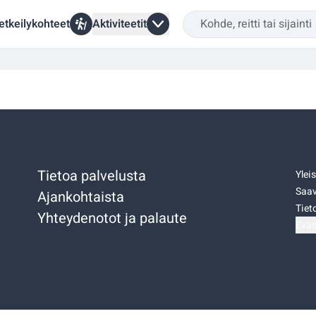
etkeilykohteet
Aktiviteetit
Tietoa palvelusta
Ylei
Saav
Ajankohtaista
Tiet
Yhteydenotot ja palaute
Eväs