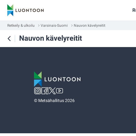
R
Retkeily & ulkoilu
Varsinais-Suomi
Nauvon kävelyreitit
Nauvon kävelyreitit
©
Metsähallitus 2026