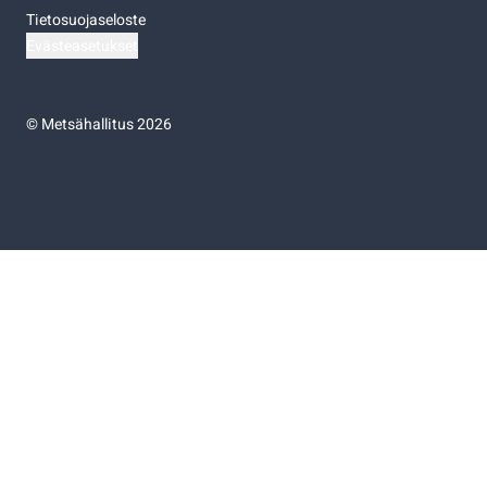
Tietosuojaseloste
Evästeasetukset
©
Metsähallitus 2026