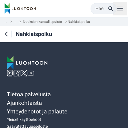
Hae
...
...
Nuuksion kansallispuisto
Nahkiaispolku
Nahkiaispolku
Tietoa palvelusta
Ajankohtaista
Yhteydenotot ja palaute
Yleiset käyttöehdot
Saavutettavuusseloste