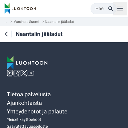
Hae
...
Varsinais-Suomi
Naantalin jääladut
Naantalin jääladut
Tietoa palvelusta
Ajankohtaista
Yhteydenotot ja palaute
Yleiset käyttöehdot
Saavutettavuusseloste