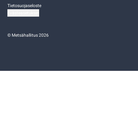
Tietosuojaseloste
Evästeasetukset
©
Metsähallitus 2026