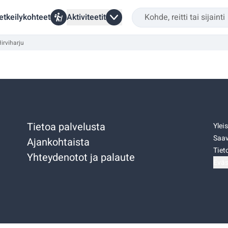
etkeilykohteet
Aktiviteetit
irviharju
Tietoa palvelusta
Ylei
Saav
Ajankohtaista
Tiet
Yhteydenotot ja palaute
Eväs