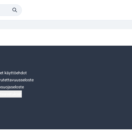
set käyttöehdot
utettavuusseloste
osuojaseloste
teasetukset