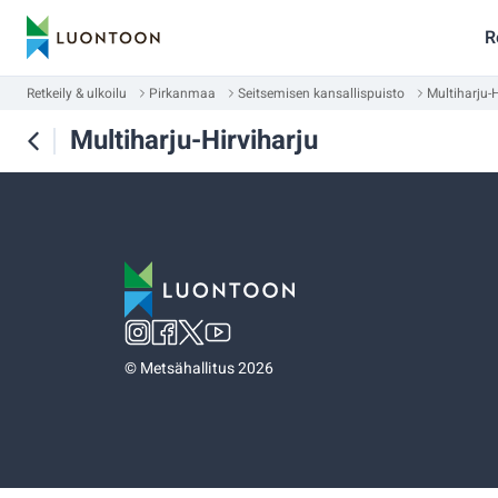
R
Retkeily & ulkoilu
Pirkanmaa
Seitsemisen kansallispuisto
Multiharju-H
Multiharju-Hirviharju
©
Metsähallitus 2026