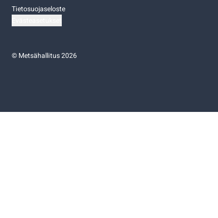
Tietosuojaseloste
Evästeasetukset
©
Metsähallitus 2026