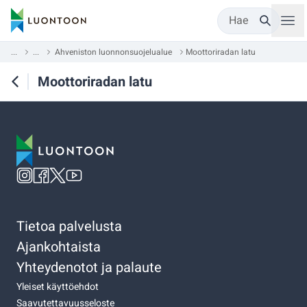
Hae
...
...
Ahveniston luonnonsuojelualue
Moottoriradan latu
Moottoriradan latu
Tietoa palvelusta
Ajankohtaista
Yhteydenotot ja palaute
Yleiset käyttöehdot
Saavutettavuusseloste