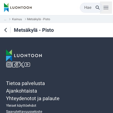
Hae
...
Kainuu
Metsäkylä - Pisto
Metsäkylä - Pisto
Tietoa palvelusta
Ajankohtaista
Yhteydenotot ja palaute
Yleiset käyttöehdot
Saavutettavuusseloste