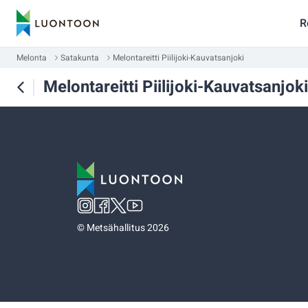
R
Melonta
Satakunta
Melontareitti Piilijoki-Kauvatsanjoki
Melontareitti Piilijoki-Kauvatsanjoki
©
Metsähallitus 2026