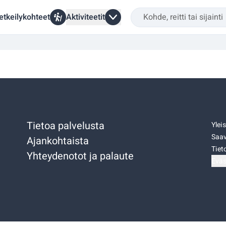
etkeilykohteet
Aktiviteetit
Tietoa palvelusta
Ylei
Saav
Ajankohtaista
Tiet
Yhteydenotot ja palaute
Eväs