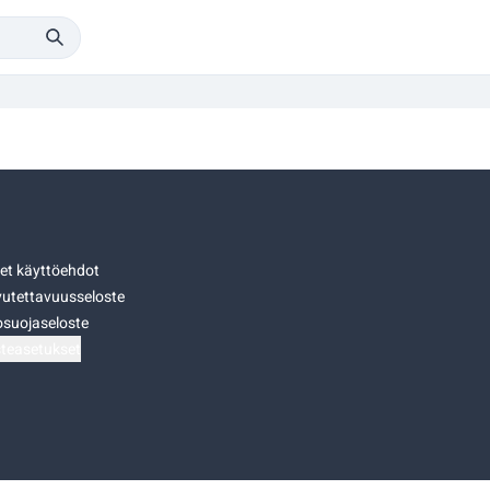
set käyttöehdot
utettavuusseloste
osuojaseloste
teasetukset