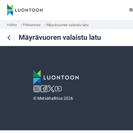
R
Hiihto
Pirkanmaa
Mäyrävuoren valaistu latu
Mäyrävuoren valaistu latu
©
Metsähallitus 2026