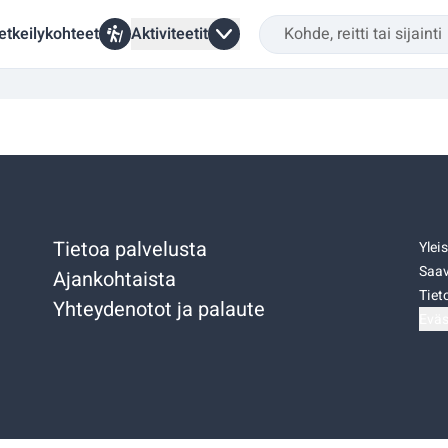
etkeilykohteet
Aktiviteetit
Tietoa palvelusta
Ylei
Saav
Ajankohtaista
Tiet
Yhteydenotot ja palaute
Eväs