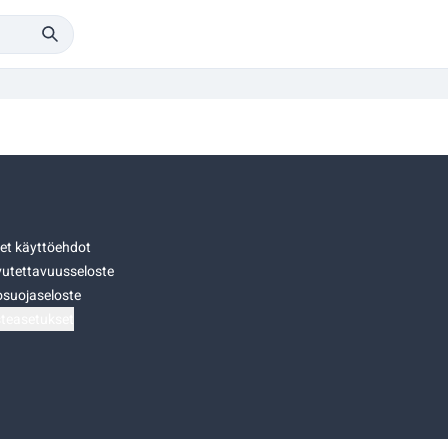
set käyttöehdot
utettavuusseloste
osuojaseloste
teasetukset