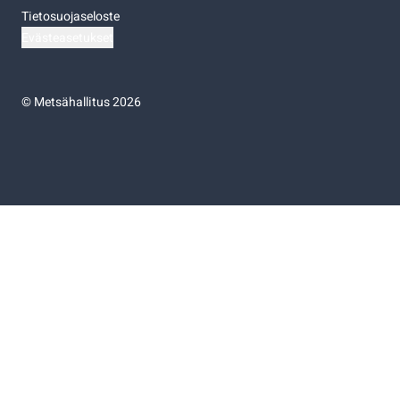
Tietosuojaseloste
Evästeasetukset
©
Metsähallitus 2026