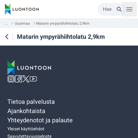
Hae
...
Uusimaa
Matarin ympyrähiihtolatu 2,9km
Matarin ympyrähiihtolatu 2,9km
Tietoa palvelusta
Ajankohtaista
Yhteydenotot ja palaute
Yleiset käyttöehdot
Saavutettavuusseloste