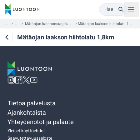
Hae
...
...
Mätäojan luonnonsuojelualue
Mätäojan laakson hiihtolatu 1,8km
Mätäojan laakson hiihtolatu 1,8km
Tietoa palvelusta
Ajankohtaista
Yhteydenotot ja palaute
Yleiset käyttöehdot
Saavutettavuusseloste