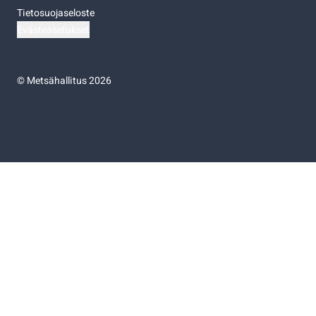
Tietosuojaseloste
Evästeasetukset
©
Metsähallitus 2026