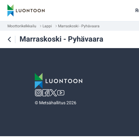
R
Moottorikelkkailu
Lappi
Marraskoski - Pyhävaara
Marraskoski - Pyhävaara
©
Metsähallitus 2026