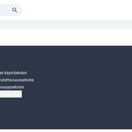
set käyttöehdot
utettavuusseloste
osuojaseloste
teasetukset