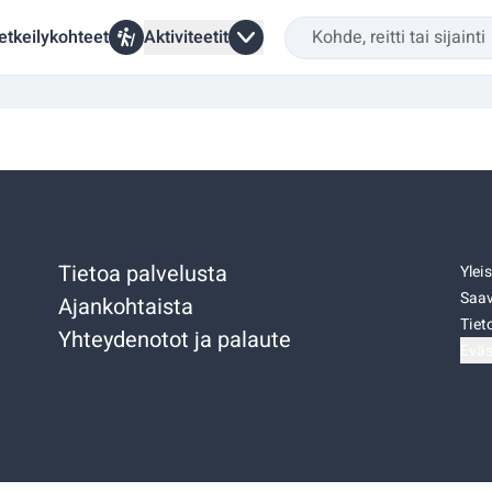
etkeilykohteet
Aktiviteetit
Tietoa palvelusta
Ylei
Saav
Ajankohtaista
Tiet
Yhteydenotot ja palaute
Eväs