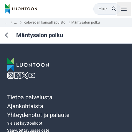
Hae
...
...
Koloveden kansallispuisto
Mäntysalon polku
Mäntysalon polku
Tietoa palvelusta
Ajankohtaista
Yhteydenotot ja palaute
Yleiset käyttöehdot
Saavutettavuusseloste