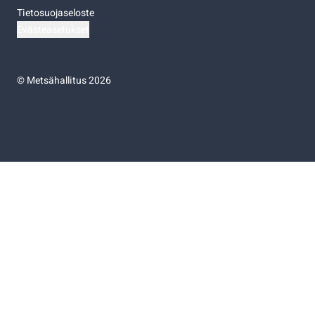
Tietosuojaseloste
Evästeasetukset
©
Metsähallitus 2026