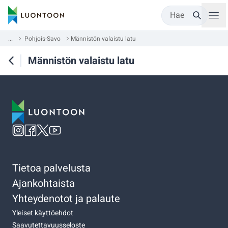
Hae
...
Pohjois-Savo
Männistön valaistu latu
Männistön valaistu latu
Tietoa palvelusta
Ajankohtaista
Yhteydenotot ja palaute
Yleiset käyttöehdot
Saavutettavuusseloste