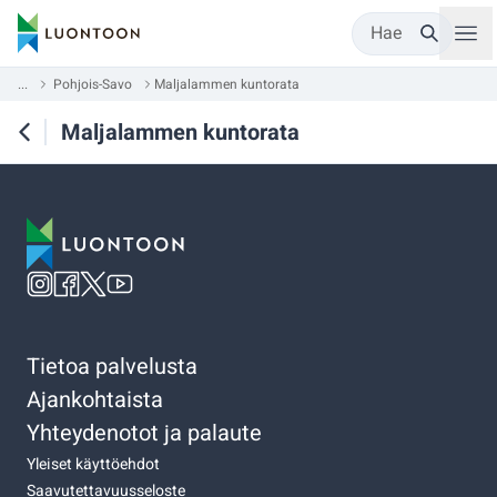
Hae
...
Pohjois-Savo
Maljalammen kuntorata
Maljalammen kuntorata
Tietoa palvelusta
Ajankohtaista
Yhteydenotot ja palaute
Yleiset käyttöehdot
Saavutettavuusseloste