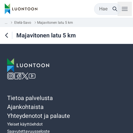
Hae
...
Etelä-Savo
Majavitonen latu 5 km
Majavitonen latu 5 km
Tietoa palvelusta
Ajankohtaista
Yhteydenotot ja palaute
Yleiset käyttöehdot
Saavutettavuusseloste