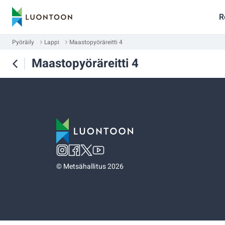
R
Pyöräily
Lappi
Maastopyöräreitti 4
Maastopyöräreitti 4
©
Metsähallitus 2026