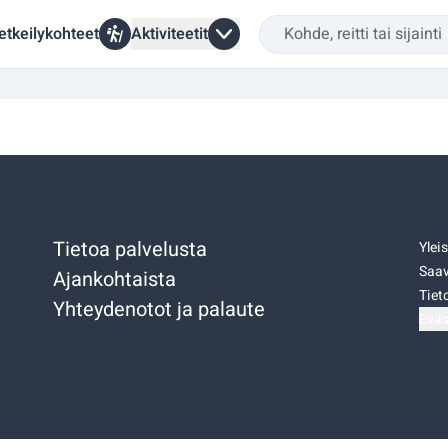
etkeilykohteet
Aktiviteetit
Tietoa palvelusta
Ylei
Saav
Ajankohtaista
Tiet
Yhteydenotot ja palaute
Eväs