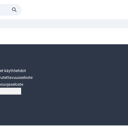
set käyttöehdot
utettavuusseloste
osuojaseloste
teasetukset