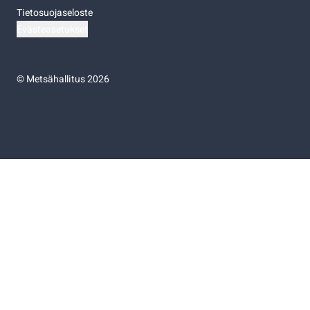
Tietosuojaseloste
Evästeasetukset
©
Metsähallitus 2026