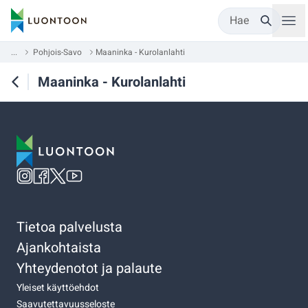
Hae
...
Pohjois-Savo
Maaninka - Kurolanlahti
Maaninka - Kurolanlahti
Tietoa palvelusta
Ajankohtaista
Yhteydenotot ja palaute
Yleiset käyttöehdot
Saavutettavuusseloste