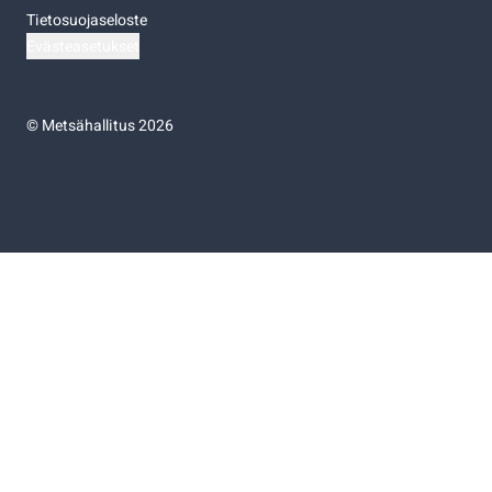
Tietosuojaseloste
Evästeasetukset
©
Metsähallitus 2026