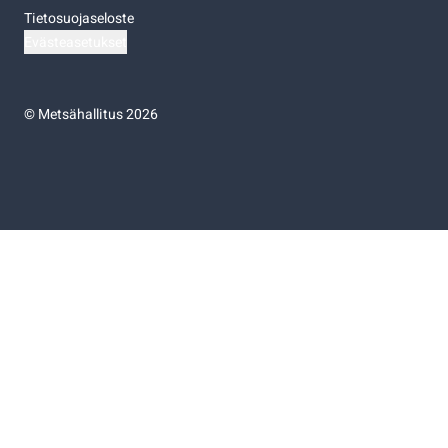
Tietosuojaseloste
Evästeasetukset
©
Metsähallitus 2026