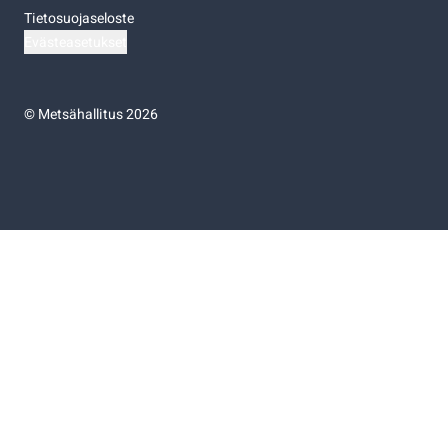
Tietosuojaseloste
Evästeasetukset
©
Metsähallitus 2026