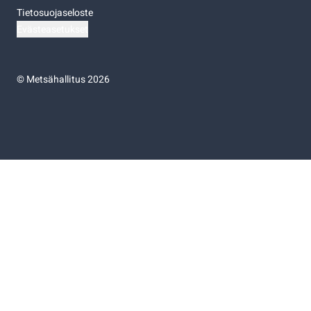
Tietosuojaseloste
Evästeasetukset
©
Metsähallitus 2026