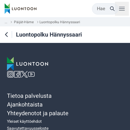
Hae
...
Päijät-Häme
Luontopolku Hännyssaari
Luontopolku Hännyssaari
Tietoa palvelusta
Ajankohtaista
Yhteydenotot ja palaute
Yleiset käyttöehdot
Saavutettavuusseloste