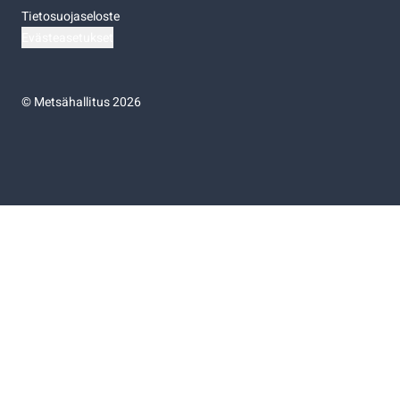
Tietosuojaseloste
Evästeasetukset
©
Metsähallitus 2026