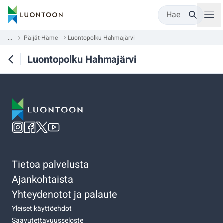
Hae
...
Päijät-Häme
Luontopolku Hahmajärvi
Luontopolku Hahmajärvi
Tietoa palvelusta
Ajankohtaista
Yhteydenotot ja palaute
Yleiset käyttöehdot
Saavutettavuusseloste