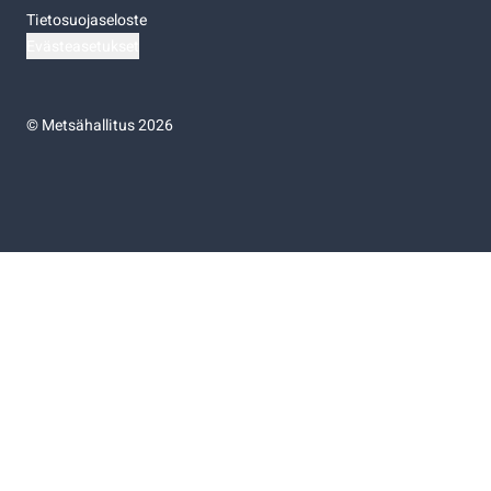
Tietosuojaseloste
Evästeasetukset
©
Metsähallitus 2026