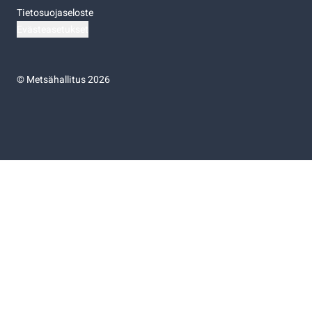
Tietosuojaseloste
Evästeasetukset
©
Metsähallitus 2026