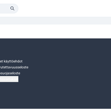
set käyttöehdot
utettavuusseloste
osuojaseloste
teasetukset