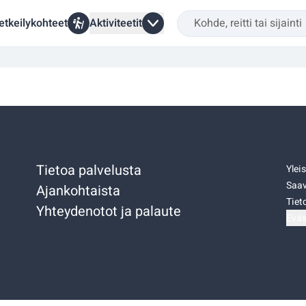
etkeilykohteet
Aktiviteetit
Tietoa palvelusta
Ylei
Saav
Ajankohtaista
Tiet
Yhteydenotot ja palaute
Eväs